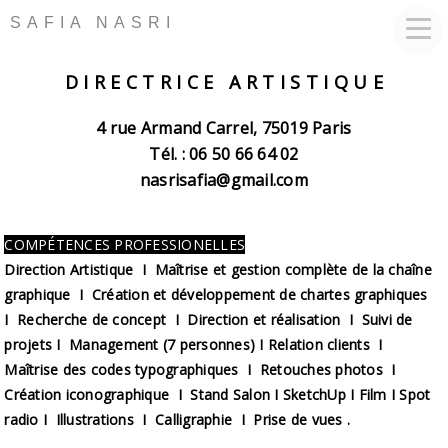
SAFIA NASRI
D I R E C T R I C E A R T I S T I Q U E
4 rue Armand Carrel, 75019 Paris
Tél. : 06 50 66 64 02
nasrisafia@gmail.com
COMPÉTENCES PROFESSIONELLES
Direction Artistique I Maîtrise et gestion complète de la chaîne
graphique I Création et développement de chartes graphiques
I Recherche de concept I Direction et réalisation I Suivi de
projets I Management (7 personnes) I Relation clients I
Maîtrise des codes typographiques I Retouches photos I
Création iconographique I Stand Salon I SketchUp I Film I Spot
radio I Illustrations I Calligraphie I Prise de vues .