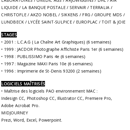
LABORATOIRES / UNÉDIC AGS / ARJOWIGGINS / DHL / AIR
LIQUIDE / LA BANQUE POSTALE / SERVAIR / TERRALIA /
CHRISTOFLE / AKZO NOBEL / SIKKENS / FRG / GROUPE MDS
/
LUNDBECK / LYCÉE SAINT-SULPICE / EUROPLAC / TOIT & JOIE
STAGES
• 2001 : L.C.A.G ( La Chaîne Art Graphiques) (6 semaines)
• 1999 : JACDOR Photographe Affichiste Paris 1er (6 semaines)
• 1998 : PUBLISSIMO Paris 4e (6 semaines)
• 1997 : Magazine MAXI Paris 10e (6 semaines)
• 1996 : Imprimerie de St-Denis 93200 (2 semaines)
LOGICIELS MAÎTRISÉS
• Maîtrise des logiciels PAO environnement MAC :
Indesign CC, Photoshop CC, Illustrator CC, Premiere Pro,
Adobe Acrobat Pro.
MIDJOURNEY
Prezi, Word, Excel, Powerpoint.